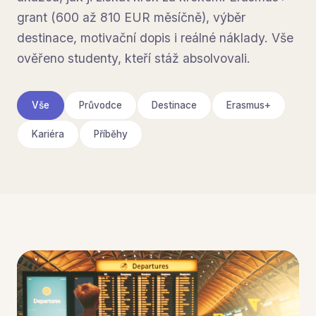
grant (600 až 810 EUR měsíčně), výběr
destinace, motivační dopis i reálné náklady. Vše
ověřeno studenty, kteří stáž absolvovali.
Vše
Průvodce
Destinace
Erasmus+
Kariéra
Příběhy