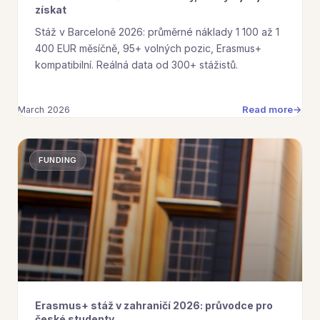
získat
Stáž v Barceloně 2026: průměrné náklady 1 100 až 1
400 EUR měsíčně, 95+ volných pozic, Erasmus+
kompatibilní. Reálná data od 300+ stážistů.
Read more
March 2026
FUNDING
Erasmus+ stáž v zahraničí 2026: průvodce pro
české studenty