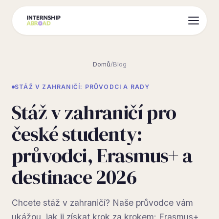
Domů
/
Blog
STÁŽ V ZAHRANIČÍ: PRŮVODCI A RADY
Stáž v zahraničí pro
české studenty:
průvodci, Erasmus+ a
destinace 2026
Chcete stáž v zahraničí? Naše průvodce vám
ukážou, jak ji získat krok za krokem: Erasmus+