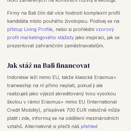
NGO zaměřených na komunitní rozvoj a ekologii.
Firmy na Bali čím dál více hodnotí komplexní profil
kandidáta místo pouhého životopisu. Podívej se na
přístup Living Profile
, nebo si prohlédni
vzorový
profil marketingového stážisty
jako inspiraci, jak se
prezentovat zahraničním zaměstnavatelům.
Jak stáž na Bali financovat
Indonésie leží mimo EU, takže klasické Erasmus+
traineeship na ní přímo neplatí, pokud ji ale
realizuješ jako výjezd akreditovaný tvou vysokou
školou v rámci Erasmus+ mimo EU (International
Credit Mobility), příspěvek 700 EUR měsíčně může
platit i zde, informuj se na oddělení mezinárodních
vztahů. Alternativně si přečti náš
přehled