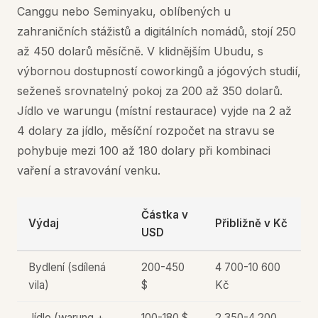
Canggu nebo Seminyaku, oblíbených u
zahraničních stážistů a digitálních nomádů, stojí 250
až 450 dolarů měsíčně. V klidnějším Ubudu, s
výbornou dostupností coworkingů a jógových studií,
seženeš srovnatelný pokoj za 200 až 350 dolarů.
Jídlo ve warungu (místní restaurace) vyjde na 2 až
4 dolary za jídlo, měsíční rozpočet na stravu se
pohybuje mezi 100 až 180 dolary při kombinaci
vaření a stravování venku.
Částka v
Výdaj
Přibližně v Kč
USD
Bydlení (sdílená
200-450
4 700-10 600
vila)
$
Kč
Jídlo (warung +
100-180 $
2 350-4 200