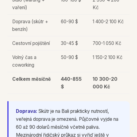
vaření)
Kč
Doprava (skútr +
60-90 $
1 400-2 100 Kč
benzín)
Cestovní pojištění
30-45 $
700-1 050 Kč
Volný čas a
50-90 $
1 150-2 100 Kč
coworking
Celkem měsíčně
440-855
10 300-20
$
000 Kč
Doprava:
Skútr je na Bali prakticky nutností,
veřejná doprava je omezená. Půjčovné vyjde na
60 až 90 dolarů měsíčně včetně paliva.
Mezinárodní řidičský průkaz si vyřiď ještě v