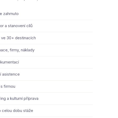
je zahrnuto
r a stanovení cílů
 ve 30+ destinacích
nace, firmy, náklady
okumentací
í asistence
 s firmou
ng a kulturní příprava
o celou dobu stáže