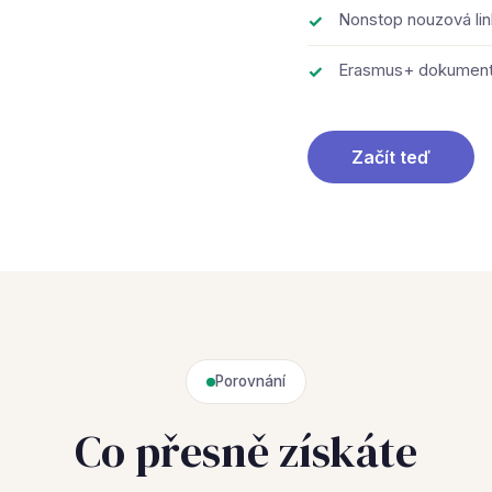
Nonstop nouzová lin
Erasmus+ dokument
Začít teď
Porovnání
Co přesně získáte