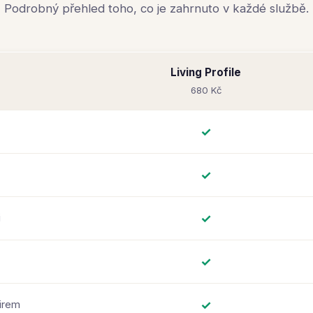
Podrobný přehled toho, co je zahrnuto v každé službě.
Living Profile
680 Kč
✓
✓
✓
i
✓
✓
firem