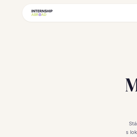
M
Stá
s lo