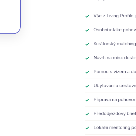
Vše z Living Profile 
Osobní intake pohovo
Kurátorský matching
Návrh na míru: desti
Pomoc s vízem a d
Ubytování a cestovn
Příprava na pohovor
Předodjezdový briefi
Lokální mentoring p