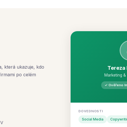
a, která ukazuje, kdo
Tereza
 s firmami po celém
Marketing &
✓ Ověřeno I
DOVEDNOSTI
Social Media
Copywriti
CV