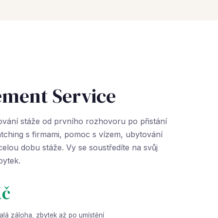
ement Service
vání stáže od prvního rozhovoru po přistání
atching s firmami, pomoc s vízem, ubytování
celou dobu stáže. Vy se soustředíte na svůj
bytek.
Kč
lá záloha, zbytek až po umístění