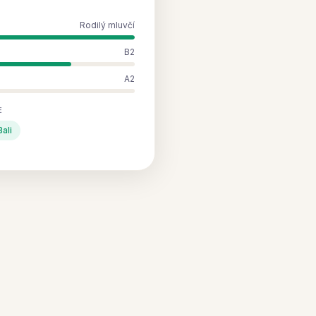
Rodilý mluvčí
B2
A2
E
Bali