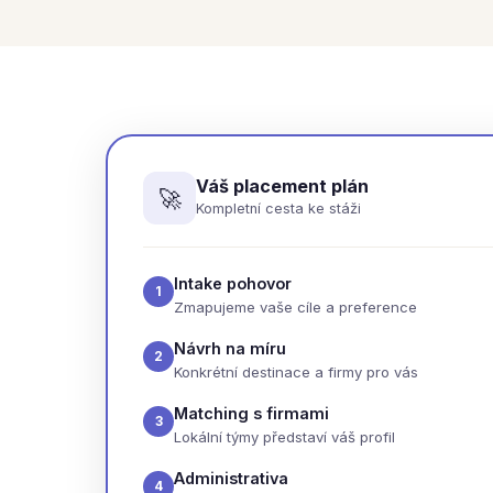
Váš placement plán
🚀
Kompletní cesta ke stáži
Intake pohovor
1
Zmapujeme vaše cíle a preference
Návrh na míru
2
Konkrétní destinace a firmy pro vás
Matching s firmami
3
Lokální týmy představí váš profil
Administrativa
4