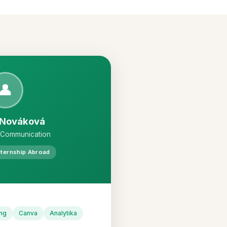
👤
 Nováková
 Communication
nternship Abroad
ng
Canva
Analytika