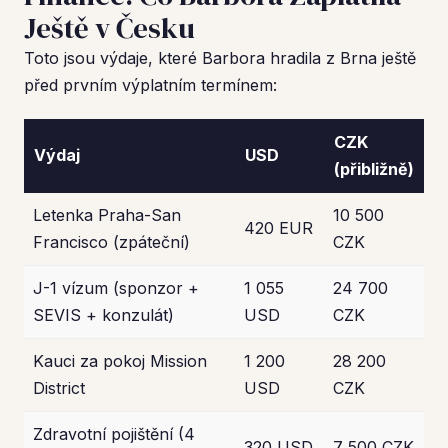
Ještě v Česku
Toto jsou výdaje, které Barbora hradila z Brna ještě
před prvním výplatním termínem:
CZK
Výdaj
USD
(přibližně)
Letenka Praha-San
10 500
420 EUR
Francisco (zpáteční)
CZK
J-1 vízum (sponzor +
1 055
24 700
SEVIS + konzulát)
USD
CZK
Kauci za pokoj Mission
1 200
28 200
District
USD
CZK
Zdravotní pojištění (4
320 USD
7 500 CZK