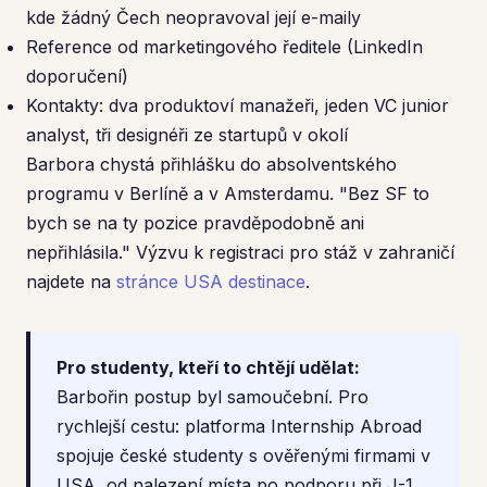
kde žádný Čech neopravoval její e-maily
Reference od marketingového ředitele (LinkedIn
doporučení)
Kontakty: dva produktoví manažeři, jeden VC junior
analyst, tři designéři ze startupů v okolí
Barbora chystá přihlášku do absolventského
programu v Berlíně a v Amsterdamu. "Bez SF to
bych se na ty pozice pravděpodobně ani
nepřihlásila." Výzvu k registraci pro stáž v zahraničí
najdete na
stránce USA destinace
.
Pro studenty, kteří to chtějí udělat:
Barbořin postup byl samoučební. Pro
rychlejší cestu: platforma Internship Abroad
spojuje české studenty s ověřenými firmami v
USA, od nalezení místa po podporu při J-1