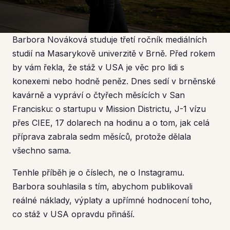
J-1 vízum, stáž v USA, skutečné náklady
Barbora Nováková studuje třetí ročník mediálních
studií na Masarykově univerzitě v Brně. Před rokem
by vám řekla, že stáž v USA je věc pro lidi s
konexemi nebo hodně peněz. Dnes sedí v brněnské
kavárně a vypráví o čtyřech měsících v San
Francisku: o startupu v Mission Districtu, J-1 vízu
přes CIEE, 17 dolarech na hodinu a o tom, jak celá
příprava zabrala sedm měsíců, protože dělala
všechno sama.
Tenhle příběh je o číslech, ne o Instagramu.
Barbora souhlasila s tím, abychom publikovali
reálné náklady, výplaty a upřímné hodnocení toho,
co stáž v USA opravdu přináší.