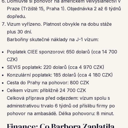
Domluvte si pohovor na americkém velvyslanectví v
Praze (Tržiště 15, Praha 1). Objednávka 2 až 6 týdnů
dopředu.
Vizum vyřízeno. Platnost obvykle na dobu stáže
plus 30 dní.
Barbořiny skutečné náklady na J-1 vízum:
Poplatek CIEE sponzorovi: 650 dolarů (cca 14 700
CZK)
SEVIS poplatek: 220 dolarů (cca 4 970 CZK)
Konzulární poplatek: 185 dolarů (cca 4 180 CZK)
Cesta do Prahy na pohovor: 800 CZK
Celkem vízum: přibližně 24 700 CZK
Celková příprava před odjezdem: vízum spolu s
administrativou trvalo 6 týdnů od příslibu firmy po
pohovor na ambasádě. Délka pohovoru: 8 minut.
Finance: Co Barbora Zaplatila