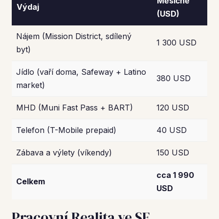
Měsíčně
Výdaj
(USD)
Nájem (Mission District, sdílený
1 300 USD
byt)
Jídlo (vaří doma, Safeway + Latino
380 USD
market)
MHD (Muni Fast Pass + BART)
120 USD
Telefon (T-Mobile prepaid)
40 USD
Zábava a výlety (víkendy)
150 USD
cca 1 990
Celkem
USD
Pracovní Realita ve SF