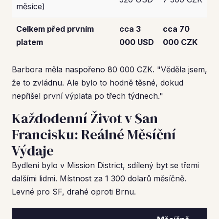
měsíce)
Celkem před prvním
cca 3
cca 70
platem
000 USD
000 CZK
Barbora měla naspořeno 80 000 CZK. "Věděla jsem,
že to zvládnu. Ale bylo to hodně těsné, dokud
nepřišel první výplata po třech týdnech."
Každodenní Život v San
Francisku: Reálné Měsíční
Výdaje
Bydlení bylo v Mission District, sdílený byt se třemi
dalšími lidmi. Místnost za 1 300 dolarů měsíčně.
Levné pro SF, drahé oproti Brnu.