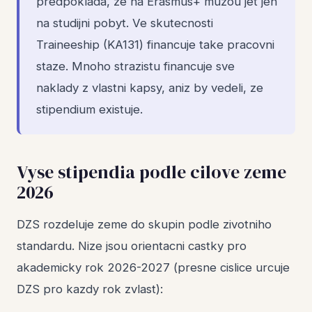
predpoklada, ze na Erasmus+ muzou jet jen
na studijni pobyt. Ve skutecnosti
Traineeship (KA131) financuje take pracovni
staze. Mnoho strazistu financuje sve
naklady z vlastni kapsy, aniz by vedeli, ze
stipendium existuje.
Vyse stipendia podle cilove zeme
2026
DZS rozdeluje zeme do skupin podle zivotniho
standardu. Nize jsou orientacni castky pro
akademicky rok 2026-2027 (presne cislice urcuje
DZS pro kazdy rok zvlast):