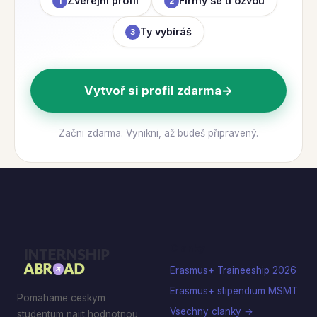
Zveřejni profil
Firmy se ti ozvou
1
2
Ty vybíráš
3
Vytvoř si profil zdarma
→
Začni zdarma. Vynikni, až budeš připravený.
Clanky
Erasmus+ Traineeship 2026
Erasmus+ stipendium MSMT
Pomahame ceskym
Vsechny clanky →
studentum najit hodnotnou