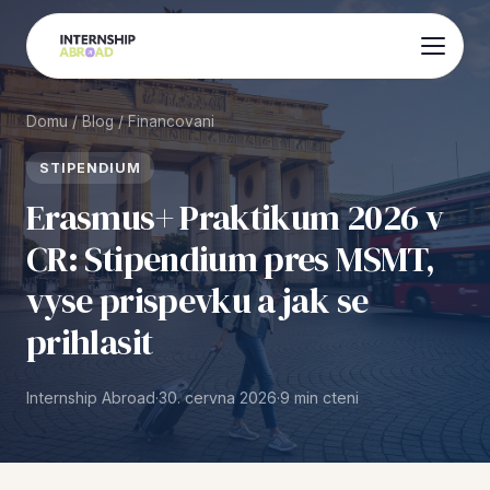
Domu
/
Blog
/
Financovani
STIPENDIUM
Erasmus+ Praktikum 2026 v
CR: Stipendium pres MSMT,
vyse prispevku a jak se
prihlasit
Internship Abroad
·
30. cervna 2026
·
9 min cteni