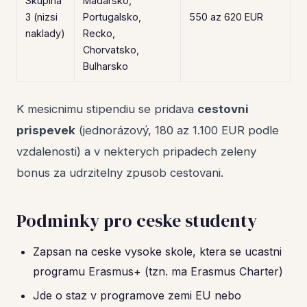
Skupina
Madarsko,
3 (nizsi
Portugalsko,
550 az 620 EUR
naklady)
Recko,
Chorvatsko,
Bulharsko
K mesicnimu stipendiu se pridava
cestovni
prispevek
(jednorázový, 180 az 1.100 EUR podle
vzdalenosti) a v nekterych pripadech zeleny
bonus za udrzitelny zpusob cestovani.
Podminky pro ceske studenty
Zapsan na ceske vysoke skole, ktera se ucastni
programu Erasmus+ (tzn. ma Erasmus Charter)
Jde o staz v programove zemi EU nebo