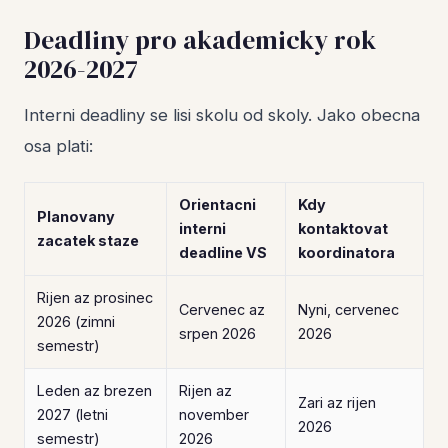
Deadliny pro akademicky rok
2026-2027
Interni deadliny se lisi skolu od skoly. Jako obecna
osa plati:
Orientacni
Kdy
Planovany
interni
kontaktovat
zacatek staze
deadline VS
koordinatora
Rijen az prosinec
Cervenec az
Nyni, cervenec
2026 (zimni
srpen 2026
2026
semestr)
Leden az brezen
Rijen az
Zari az rijen
2027 (letni
november
2026
semestr)
2026