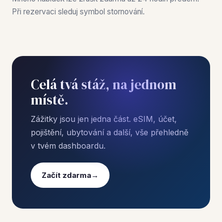
Při rezervaci sleduj symbol stornování.
Celá tvá stáž, na jednom
místě.
Zážitky jsou jen jedna část. eSIM, účet,
pojištění, ubytování a další, vše přehledně
v tvém dashboardu.
Začít zdarma
→