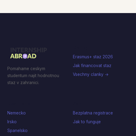
Clanky
Erasmus+ staz 2026
Jak financovat staz
Pomahame ceskym
Vsechny clanky →
studentum najit hodnotnou
staz v zahranici.
Destinace
Zacit
Nemecko
Bezplatna registrace
Irsko
Jak to funguje
Spanelsko