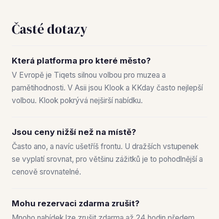
Časté dotazy
Která platforma pro které město?
V Evropě je Tiqets silnou volbou pro muzea a
pamětihodnosti. V Asii jsou Klook a KKday často nejlepší
volbou. Klook pokrývá nejširší nabídku.
Jsou ceny nižší než na místě?
Často ano, a navíc ušetříš frontu. U dražších vstupenek
se vyplatí srovnat, pro většinu zážitků je to pohodlnější a
cenově srovnatelné.
Mohu rezervaci zdarma zrušit?
Mnoho nabídek lze zrušit zdarma až 24 hodin předem.