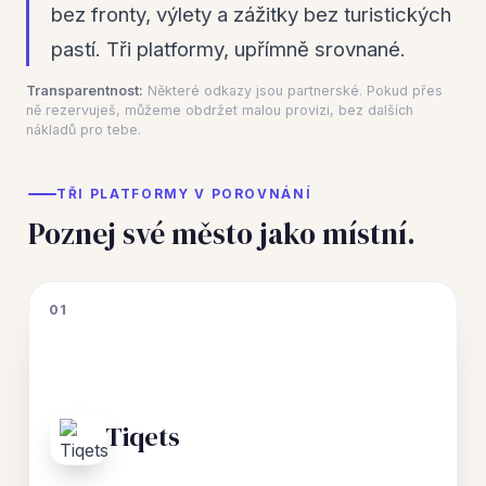
bez fronty, výlety a zážitky bez turistických
pastí. Tři platformy, upřímně srovnané.
Transparentnost:
Některé odkazy jsou partnerské. Pokud přes
ně rezervuješ, můžeme obdržet malou provizi, bez dalších
nákladů pro tebe.
TŘI PLATFORMY V POROVNÁNÍ
Poznej své město jako místní.
01
Tiqets